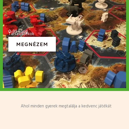
0-99 korig
Társasjátékok
MEGNÉZEM
Ahol minden gyerek megtalálja a kedvenc játékát