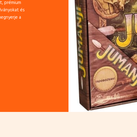
tt, prémium
adványokat és
megnyerje a