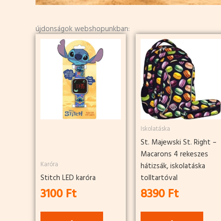
újdonságok webshopunkban:
Iskolatáska
St. Majewski St. Right –
Macarons 4 rekeszes
Karóra
hátizsák, iskolatáska
Stitch LED karóra
tolltartóval
3100
Ft
8390
Ft