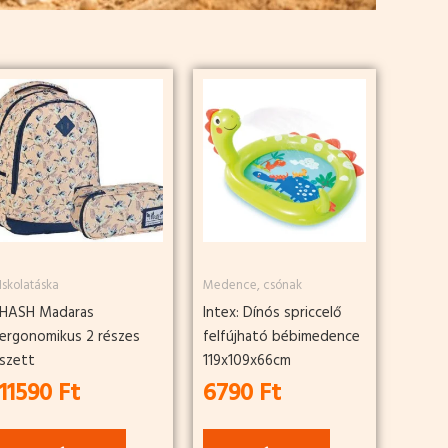
Iskolatáska
Medence, csónak
HASH Madaras
Intex: Dínós spriccelő
ergonomikus 2 részes
felfújható bébimedence
szett
119x109x66cm
11590
Ft
6790
Ft