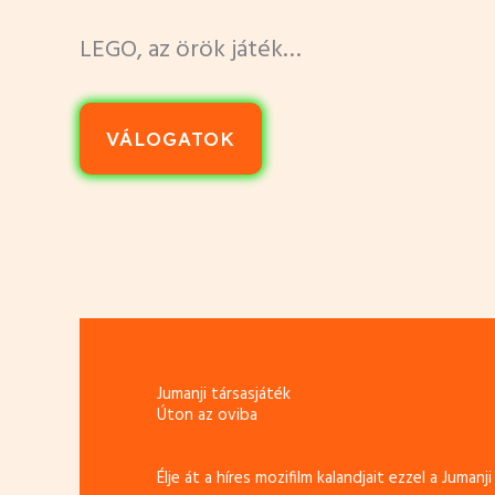
LEGO, az örök játék…
VÁLOGATOK
Jumanji társasjáték
Úton az oviba
Élje át a híres mozifilm kalandjait ezzel a Jumanji