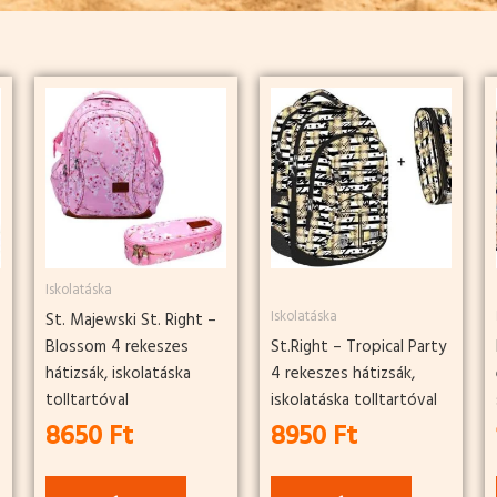
Iskolatáska
Iskolatáska
St. Majewski St. Right –
Blossom 4 rekeszes
St.Right – Tropical Party
hátizsák, iskolatáska
4 rekeszes hátizsák,
tolltartóval
iskolatáska tolltartóval
8650
Ft
8950
Ft