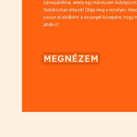
társasjátékkal, amely egy művészien kidolgozo
fadobozban érkezik! Oldja meg a rejtélyes fel
jusson el elsőként a dzsungel közepére, hogy 
játékot!
MEGNÉZEM