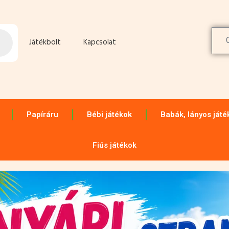
Játékbolt
Kapcsolat
Papíráru
Bébi játékok
Babák, lányos játé
Fiús játékok