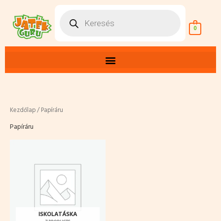
Skip
Products
search
to
content
0
Kezdőlap
/ Papíráru
Papíráru
ISKOLATÁSKA