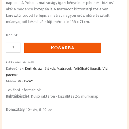
napokra! A Poharas matracágy igazi kényelmes pihenést biztosít
akár a medence közepén is. A matracot biztonsági szelepen
keresztül tudod felfújni, a matrac nagyon erős, előre tesztelt
műanyagból készült. Felfújt méretek: 188 x 71 cm.
Kor: 6+
KOSÁRBA
Cikkszám:
43024B
Kategóriák:
Kerti és vízi játékok
,
Matracok, felfújható figurák
,
Vizi
játékok
Márka:
BESTWAY
További információk
Raktárkészlet:
Külső raktáron - kiszállítás 2-5 munkanap
Korosztály:
10+ év, 6–10 év