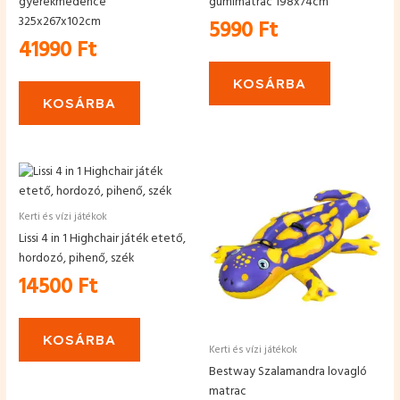
gyerekmedence
gumimatrac 198x74cm
325x267x102cm
5990
Ft
41990
Ft
KOSÁRBA
KOSÁRBA
Kerti és vízi játékok
Lissi 4 in 1 Highchair játék etető,
hordozó, pihenő, szék
14500
Ft
KOSÁRBA
Kerti és vízi játékok
Bestway Szalamandra lovagló
matrac