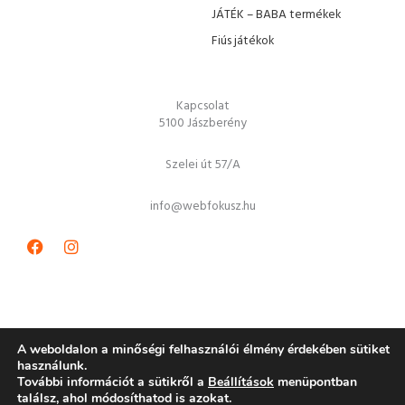
JÁTÉK – BABA termékek
Fiús játékok
Kapcsolat
5100 Jászberény
Szelei út 57/A
info@webfokusz.hu
Facebook
Instagram
A weboldalon a minőségi felhasználói élmény érdekében sütiket
használunk.
További információt a sütikről a
Beállítások
menüpontban
Copyright © 2026 JátékGURU játékbolt
találsz, ahol módosíthatod is azokat.