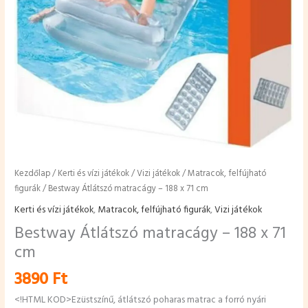
Kezdőlap
/
Kerti és vízi játékok
/
Vizi játékok
/
Matracok, felfújható
figurák
/ Bestway Átlátszó matracágy – 188 x 71 cm
Kerti és vízi játékok
,
Matracok, felfújható figurák
,
Vizi játékok
Bestway Átlátszó matracágy – 188 x 71
cm
3890
Ft
<!HTML KOD>Ezüstszínű, átlátszó poharas matrac a forró nyári