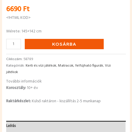
6690
Ft
<!HTML KOD>
Mérete: 145×142 cm
KOSÁRBA
Cikkszám:
58789
Kategóriák:
Kerti és vízi játékok
,
Matracok, felfújható figurák
,
Vizi
játékok
További információk
Korosztály:
10+ év
Raktárkészlet:
Külső raktáron - kiszállítás 2-5 munkanap
Leírás