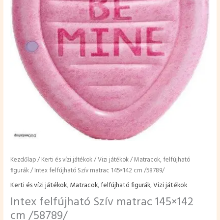
Kezdőlap
/
Kerti és vízi játékok
/
Vizi játékok
/
Matracok, felfújható
figurák
/ Intex felfújható Szív matrac 145×142 cm /58789/
Kerti és vízi játékok
,
Matracok, felfújható figurák
,
Vizi játékok
Intex felfújható Szív matrac 145×142
cm /58789/