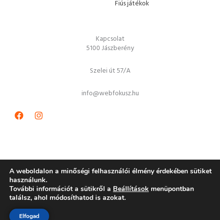
Fiús játékok
Kapcsolat
5100 Jászberény
Szelei út 57/A
info@webfokusz.hu
Facebook
Instagram
A weboldalon a minőségi felhasználói élmény érdekében sütiket
használunk.
További információt a sütikről a
Beállítások
menüpontban
Copyright © 2026 JátékGURU játékbolt
találsz, ahol módosíthatod is azokat.
Elfogad