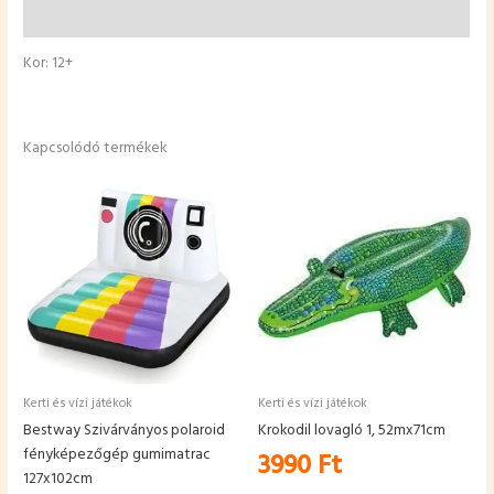
További információk
Kor: 12+
Kapcsolódó termékek
Kerti és vízi játékok
Kerti és vízi játékok
Bestway Szivárványos polaroid
Krokodil lovagló 1, 52mx71cm
fényképezőgép gumimatrac
3990
Ft
127x102cm