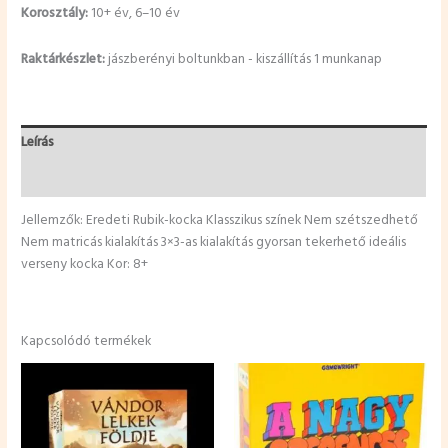
Korosztály:
10+ év, 6–10 év
Raktárkészlet:
jászberényi boltunkban - kiszállítás 1 munkanap
Leírás
További információk
Jellemzők: Eredeti Rubik-kocka Klasszikus színek Nem szétszedhető
Nem matricás kialakítás 3×3-as kialakítás gyorsan tekerhető ideális
verseny kocka Kor: 8+
Kapcsolódó termékek