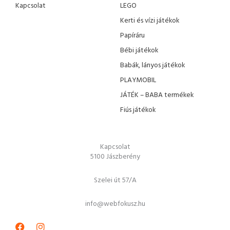
Kapcsolat
LEGO
Kerti és vízi játékok
Papíráru
Bébi játékok
Babák, lányos játékok
PLAYMOBIL
JÁTÉK – BABA termékek
Fiús játékok
Kapcsolat
5100 Jászberény
Szelei út 57/A
info@webfokusz.hu
Facebook
Instagram