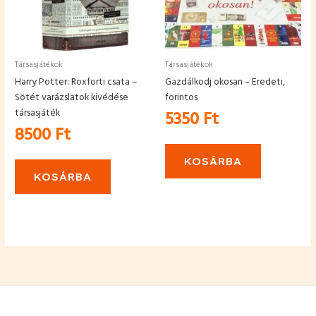
Társasjátékok
Társasjátékok
Harry Potter: Roxforti csata –
Gazdálkodj okosan – Eredeti,
Sötét varázslatok kivédése
forintos
társasjáték
5350
Ft
8500
Ft
KOSÁRBA
KOSÁRBA