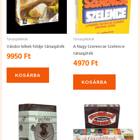
Társasjátékok
Társasjátékok
Vándor lelkek földje társasjáték
A Nagy Szerencse Szelence
társasjáték
9950
Ft
4970
Ft
KOSÁRBA
KOSÁRBA