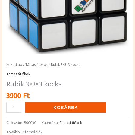
Kezdőlap
/
Társasjátékok
/ Rubik 3×3×3 kocka
Társasjátékok
Rubik 3×3×3 kocka
3900
Ft
KOSÁRBA
Cikkszám:
500030
Kategória:
Társasjátékok
További információk