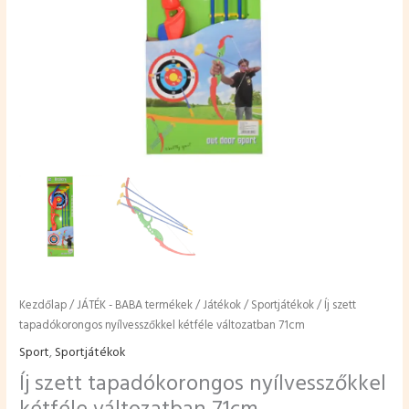
Kezdőlap
/
JÁTÉK - BABA termékek
/
Játékok
/
Sportjátékok
/ Íj szett
tapadókorongos nyílvesszőkkel kétféle változatban 71cm
Sport
,
Sportjátékok
Íj szett tapadókorongos nyílvesszőkkel