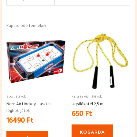
Kapcsolódó termékek
Sportjátékok
Kerti és vízi játékok
Noris Air Hockey – asztali
Ugrálókötél 2,5 m
léghoki játék
650
Ft
16490
Ft
KOSÁRBA