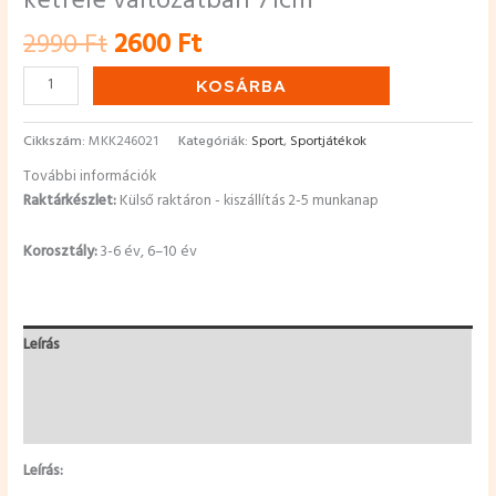
kétféle változatban 71cm
2990
Ft
2600
Ft
KOSÁRBA
Cikkszám:
MKK246021
Kategóriák:
Sport
,
Sportjátékok
További információk
Raktárkészlet:
Külső raktáron - kiszállítás 2-5 munkanap
Korosztály:
3-6 év, 6–10 év
Leírás
További információk
Vélemények (0)
Leírás: