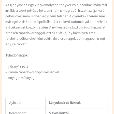
Az íj egykor az egyik legkomolyabb fegyver volt, azonban mára már
inkább a sport jelképe lett, ami nem is meglepő, hiszen az íjjal való
célba lövés nem is olyan egyszerű feladat. A gyerekek szerencsére
már egész kis korban kipróbálhatják céllövő tudományukat, ezeknek
a játékíjaknak köszönhetően. A nyílvesszők a biztonságos használat
érdekén tapadókoronggal lettek ellátva, így bármilyen sima
felületre célba lehet lőni velük, de a csomagolás önmagában is rejt
egy céltáblát.
Tulajdonságok:
– Íj és nyíl szett
– Három tapadókorongos vesszővel
– Anyaga: műanyag
Ajánlott:
Lányoknak és fiúknak
Korcsoport:
5 éves kortól