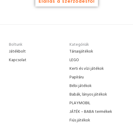
Elállás a szerződéstől
Boltunk
Kategóriák
Játékbolt
Társasjátékok
Kapcsolat
LEGO
Kerti és vízi játékok
Papíráru
Bébi játékok
Babák, lányos játékok
PLAYMOBIL
JÁTÉK – BABA termékek
Fiús játékok