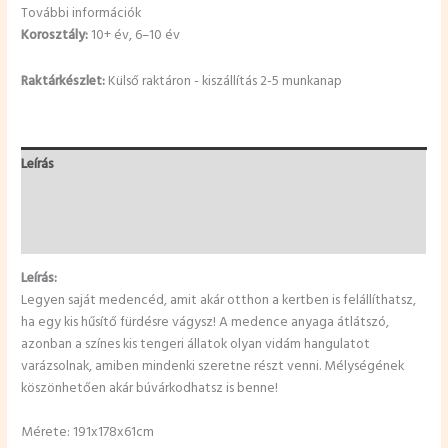
További információk
Korosztály:
10+ év, 6–10 év
Raktárkészlet:
Külső raktáron - kiszállítás 2-5 munkanap
Leírás
További információk
Vélemények (0)
Leírás:
Legyen saját medencéd, amit akár otthon a kertben is felállíthatsz,
ha egy kis hűsítő fürdésre vágysz! A medence anyaga átlátszó,
azonban a színes kis tengeri állatok olyan vidám hangulatot
varázsolnak, amiben mindenki szeretne részt venni. Mélységének
köszönhetően akár búvárkodhatsz is benne!
Mérete: 191x178x61cm