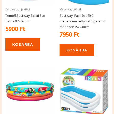
Kerti és vízi játékok
Medence, csónak
TermékBestway Safari Sun
Bestway: Fast Set Első
Zebra 97×66 cm
medencém felfújható peremű
medence 152x38cm
5900
Ft
7950
Ft
KOSÁRBA
KOSÁRBA