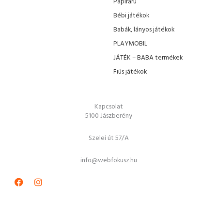
Papíráru
Bébi játékok
Babák, lányos játékok
PLAYMOBIL
JÁTÉK – BABA termékek
Fiús játékok
Kapcsolat
5100 Jászberény
Szelei út 57/A
info@webfokusz.hu
Facebook
Instagram