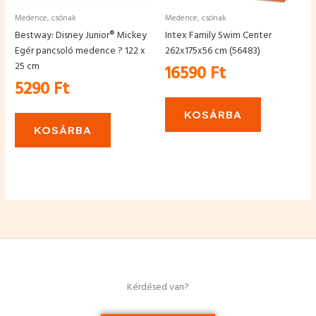
Medence, csónak
Medence, csónak
Bestway: Disney Junior® Mickey
Intex Family Swim Center
Egér pancsoló medence ? 122 x
262x175x56 cm (56483)
25 cm
16590
Ft
5290
Ft
KOSÁRBA
KOSÁRBA
Kérdésed van?