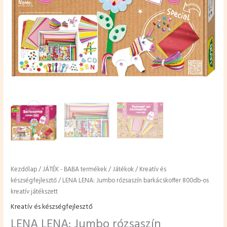
Kezdőlap
/
JÁTÉK - BABA termékek
/
Játékok
/
Kreatív és
készségfejlesztő
/ LENA LENA: Jumbo rózsaszín barkácskoffer 800db-os
kreatív játékszett
Kreatív és készségfejlesztő
LENA LENA: Jumbo rózsaszín