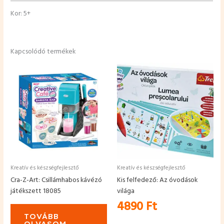
Kor: 5+
Kapcsolódó termékek
Kreatív és készségfejlesztő
Kreatív és készségfejlesztő
Cra-Z-Art: Csillámhabos kávézó
Kis felfedező: Az óvodások
játékszett 18085
világa
4890
Ft
TOVÁBB
OLVASOM