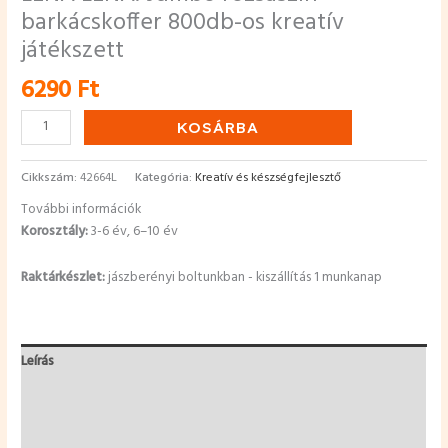
barkácskoffer 800db-os kreatív
játékszett
6290
Ft
KOSÁRBA
Cikkszám:
42664L
Kategória:
Kreatív és készségfejlesztő
További információk
Korosztály:
3-6 év, 6–10 év
Raktárkészlet:
jászberényi boltunkban - kiszállítás 1 munkanap
Leírás
További információk
Vélemények (0)