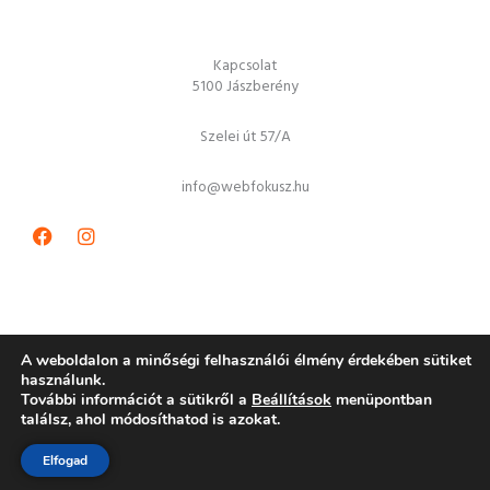
Kapcsolat
5100 Jászberény
Szelei út 57/A
info@webfokusz.hu
Facebook
Instagram
A weboldalon a minőségi felhasználói élmény érdekében sütiket
használunk.
További információt a sütikről a
Beállítások
menüpontban
Copyright © 2026 JátékGURU játékbolt
találsz, ahol módosíthatod is azokat.
Elfogad