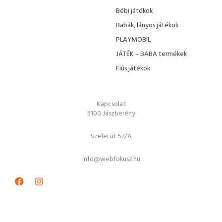
Bébi játékok
Babák, lányos játékok
PLAYMOBIL
JÁTÉK – BABA termékek
Fiús játékok
Kapcsolat
5100 Jászberény
Szelei út 57/A
info@webfokusz.hu
Facebook
Instagram