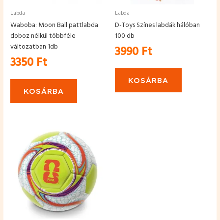
Labda
Labda
Waboba: Moon Ball pattlabda
D-Toys Színes labdák hálóban
doboz nélkül többféle
100 db
változatban 1db
3990
Ft
3350
Ft
KOSÁRBA
KOSÁRBA