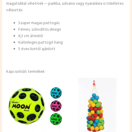
magatokkal vihetitek — parkba, udvarra vagy nyaralásra is tökéletes
választás.
Szuper magas pattogás
Fémes, színváltós design
6,3 cm átmérő
Különleges pattogó hang
5 éves kortól ajánlott
Kapcsolódó termékek