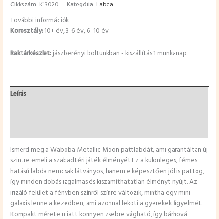
Cikkszám:
K13020
Kategória:
Labda
További információk
Korosztály:
10+ év, 3-6 év, 6–10 év
Raktárkészlet:
jászberényi boltunkban - kiszállítás 1 munkanap
Leírás
További információk
Vélemények (0)
Ismerd meg a Waboba Metallic Moon pattlabdát, ami garantáltan új
szintre emeli a szabadtéri játék élményét Ez a különleges, fémes
hatású labda nemcsak látványos, hanem elképesztően jól is pattog,
így minden dobás izgalmas és kiszámíthatatlan élményt nyújt. Az
irizáló felület a fényben színről színre változik, mintha egy mini
galaxis lenne a kezedben, ami azonnal leköti a gyerekek figyelmét.
Kompakt mérete miatt könnyen zsebre vágható, így bárhová