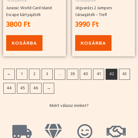
Társasjátékok
Társasjátékok
Jurassic World Card Island
Jégvarázs 2 Jumpers
Escape kártyajáték
társasjáték – Trefl
3800
Ft
3990
Ft
KOSÁRBA
KOSÁRBA
←
1
2
3
…
39
40
41
42
43
44
45
46
→
Miért válassz minket?