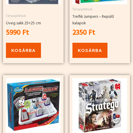
Társasjátékok
Társasjátékok
Treflik Jumpers – Repülő
Üveg sakk 25×25 cm
kalapok
5990
Ft
2350
Ft
KOSÁRBA
KOSÁRBA