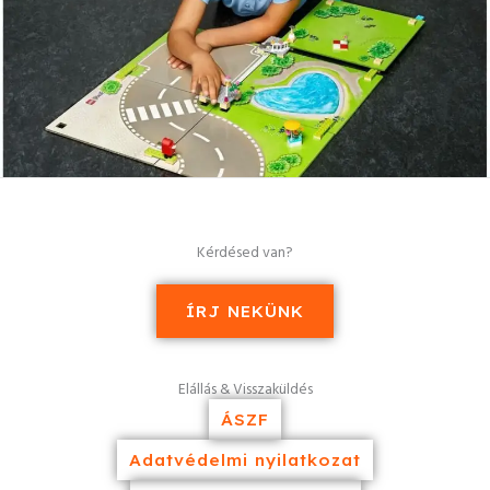
Kérdésed van?
ÍRJ NEKÜNK
Elállás & Visszaküldés
ÁSZF
Adatvédelmi nyilatkozat