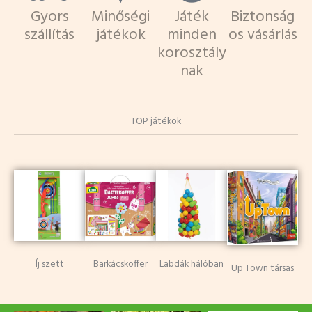
Gyors
Minőségi
Játék
Biztonság
szállítás
játékok
minden
os vásárlás
korosztály
nak
TOP játékok
Íj szett
Barkácskoffer
Labdák hálóban
Up Town társas